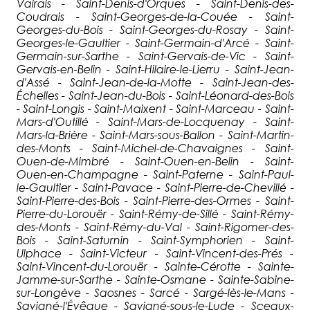
Vairais - Saint-Denis-d'Orques - Saint-Denis-des-
Coudrais - Saint-Georges-de-la-Couée - Saint-
Georges-du-Bois - Saint-Georges-du-Rosay - Saint-
Georges-le-Gaultier - Saint-Germain-d'Arcé - Saint-
Germain-sur-Sarthe - Saint-Gervais-de-Vic - Saint-
Gervais-en-Belin - Saint-Hilaire-le-Lierru - Saint-Jean-
d'Assé - Saint-Jean-de-la-Motte - Saint-Jean-des-
Échelles - Saint-Jean-du-Bois - Saint-Léonard-des-Bois
- Saint-Longis - Saint-Maixent - Saint-Marceau - Saint-
Mars-d'Outillé - Saint-Mars-de-Locquenay - Saint-
Mars-la-Brière - Saint-Mars-sous-Ballon - Saint-Martin-
des-Monts - Saint-Michel-de-Chavaignes - Saint-
Ouen-de-Mimbré - Saint-Ouen-en-Belin - Saint-
Ouen-en-Champagne - Saint-Paterne - Saint-Paul-
le-Gaultier - Saint-Pavace - Saint-Pierre-de-Chevillé -
Saint-Pierre-des-Bois - Saint-Pierre-des-Ormes - Saint-
Pierre-du-Lorouër - Saint-Rémy-de-Sillé - Saint-Rémy-
des-Monts - Saint-Rémy-du-Val - Saint-Rigomer-des-
Bois - Saint-Saturnin - Saint-Symphorien - Saint-
Ulphace - Saint-Victeur - Saint-Vincent-des-Prés -
Saint-Vincent-du-Lorouër - Sainte-Cérotte - Sainte-
Jamme-sur-Sarthe - Sainte-Osmane - Sainte-Sabine-
sur-Longève - Saosnes - Sarcé - Sargé-lès-le-Mans -
Savigné-l'Évêque - Savigné-sous-le-Lude - Sceaux-