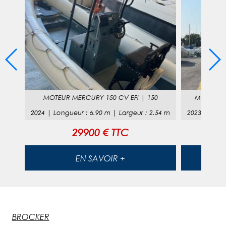
0
MOTEUR
MERCURY 150 CV EFI
|
150
MOTEUR
78
m
2024
|
Longueur
:
6.90
m |
Largeur
:
2.54
m
2023
|
Long
29900 € TTC
EN SAVOIR +
BROCKER