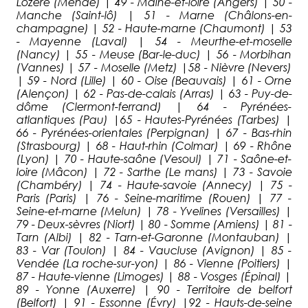
Lozère (Mende) | 49 - Maine-et-loire (Angers) | 50 -
Manche (Saint-lô) | 51 - Marne (Châlons-en-
champagne) | 52 - Haute-marne (Chaumont) | 53
- Mayenne (Laval) | 54 - Meurthe-et-moselle
(Nancy) | 55 - Meuse (Bar-le-duc) | 56 - Morbihan
(Vannes) | 57 - Moselle (Metz) |58 - Nièvre (Nevers)
| 59 - Nord (Lille) | 60 - Oise (Beauvais) | 61 - Orne
(Alençon) | 62 - Pas-de-calais (Arras) | 63 - Puy-de-
dôme (Clermont-ferrand) | 64 - Pyrénées-
atlantiques (Pau) |65 - Hautes-Pyrénées (Tarbes) |
66 - Pyrénées-orientales (Perpignan) | 67 - Bas-rhin
(Strasbourg) | 68 - Haut-rhin (Colmar) | 69 - Rhône
(Lyon) | 70 - Haute-saône (Vesoul) | 71 - Saône-et-
loire (Mâcon) | 72 - Sarthe (Le mans) | 73 - Savoie
(Chambéry) | 74 - Haute-savoie (Annecy) | 75 -
Paris (Paris) | 76 - Seine-maritime (Rouen) | 77 -
Seine-et-marne (Melun) | 78 - Yvelines (Versailles) |
79 - Deux-sèvres (Niort) | 80 - Somme (Amiens) | 81 -
Tarn (Albi) | 82 - Tarn-et-Garonne (Montauban) |
83 - Var (Toulon) | 84 - Vaucluse (Avignon) | 85 -
Vendée (La roche-sur-yon) | 86 - Vienne (Poitiers) |
87 - Haute-vienne (Limoges) | 88 - Vosges (Épinal) |
89 - Yonne (Auxerre) | 90 - Territoire de belfort
(Belfort) | 91 - Essonne (Évry) |92 - Hauts-de-seine