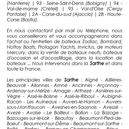
(Nanterre) | 93 - Seine-Saint-Denis (Bobigny) | 94 -
Val-de-marne (Créteil) | 95 - Val-d'Oise (Cergy
Pontoise) | 2A - Corse-du-sud (Ajaccio) | 2B - Haute-
Corse (Bastia).
En nous contactant par mail ou téléphone, nous
vous conseillerons et vous accompagnerons dans
l'achat ou l'entretien de bateaux Zodiac, Bombard,
Nottoy Boats, Protagon Yachts, Invictus, de moteurs
Mercury, dans la vente de bateaux neufs, bateaux
d'occasion et d'accastillage, dans la location de
bateaux ... Nous intervenons dans la
Sarthe
et dans
toute la France.
Les principales villes de
Sarthe
: Aigné - Aillières-
Beauvoir - Allonnes - Amné - Ancinnes - Arçonnay -
Ardenay-sur-Mérize - Arnage - Arthezé - Asnières-sur-
Vègre - Assé-le-Boisne - Assé-le-Riboul - Aubigné-
Racan - Les Aulneaux - Auvers-le-Hamon - Auvers-
sous-Montfaucon - Avesnes-en-Saosnois - Avessé -
Avezé - Avoise - Le Bailleul - Ballon - La Bazoge -
Bazouges-sur-le-Loir - Beaufay - Beaumont-Pied-de-
Boeuf - Beaumont-sur-Dême - Beaumont-sur-Sarthe -
Beillé - Berfay - Bernay-en-Champagne - Bérus -