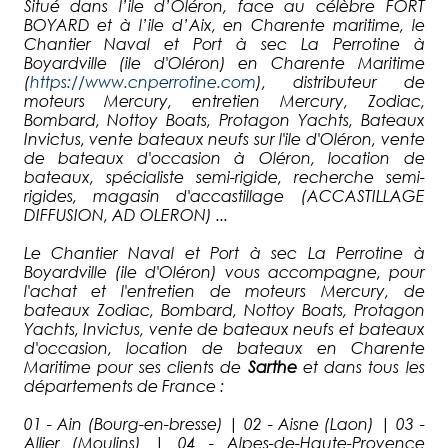
Situé dans l’ile d’Oléron, face au célèbre FORT
BOYARD et à l’ile d’Aix, en Charente maritime, le
Chantier Naval et Port à sec La Perrotine à
Boyardville (ile d'Oléron) en Charente Maritime
(
https://www.cnperrotine.com
), distributeur de
moteurs Mercury, entretien Mercury, Zodiac,
Bombard, Nottoy Boats, Protagon Yachts, Bateaux
Invictus, vente bateaux neufs sur l'ile d'Oléron, vente
de bateaux d'occasion à Oléron, location de
bateaux, spécialiste semi-rigide, recherche semi-
rigides, magasin d'accastillage (ACCASTILLAGE
DIFFUSION, AD OLERON) ...
Le Chantier Naval et Port à sec La Perrotine à
Boyardville (ile d'Oléron) vous accompagne, pour
l'achat et l'entretien de moteurs Mercury, de
bateaux Zodiac, Bombard, Nottoy Boats, Protagon
Yachts, Invictus, vente de bateaux neufs et bateaux
d'occasion, location de bateaux en Charente
Maritime pour ses clients de
Sarthe
et dans tous les
départements de France :
01 - Ain (Bourg-en-bresse) | 02 - Aisne (Laon) | 03 -
Allier (Moulins) | 04 - Alpes-de-Haute-Provence