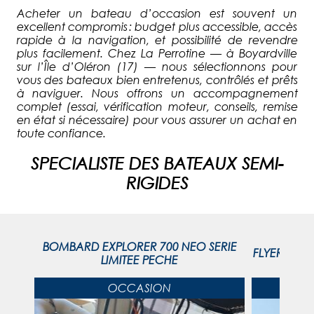
Acheter un bateau d’occasion est souvent un
excellent compromis : budget plus accessible, accès
rapide à la navigation, et possibilité de revendre
plus facilement. Chez La Perrotine — à Boyardville
sur l’Île d’Oléron (17) — nous sélectionnons pour
vous des bateaux bien entretenus, contrôlés et prêts
à naviguer. Nous offrons un accompagnement
complet (essai, vérification moteur, conseils, remise
en état si nécessaire) pour vous assurer un achat en
toute confiance.
SPECIALISTE DES BATEAUX SEMI-
RIGIDES
BOMBARD EXPLORER 700 NEO SERIE
cv 4T
FLYER 8 S
LIMITEE PECHE
OCCASION