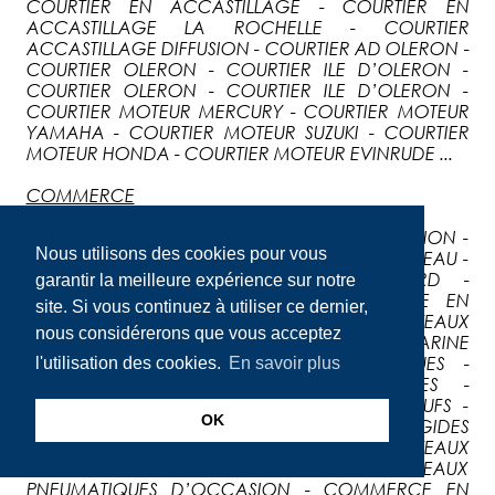
COURTIER EN ACCASTILLAGE - COURTIER EN
ACCASTILLAGE LA ROCHELLE - COURTIER
ACCASTILLAGE DIFFUSION - COURTIER AD OLERON -
COURTIER OLERON - COURTIER ILE D’OLERON -
COURTIER OLERON - COURTIER ILE D’OLERON -
COURTIER MOTEUR MERCURY - COURTIER MOTEUR
YAMAHA - COURTIER MOTEUR SUZUKI - COURTIER
MOTEUR HONDA - COURTIER MOTEUR EVINRUDE ...
COMMERCE
COMMERCE DE BATEAUX NEUFS ET D’OCCASION -
Nous utilisons des cookies pour vous
COMMERCE EN NAVIRE - COMMERCE EN BATEAU -
COMMERCE EN BATEAUX FORT BOYARD -
garantir la meilleure expérience sur notre
COMMERCE FORT BOYARD - COMMERCE EN
site. Si vous continuez à utiliser ce dernier,
BATEAUX DE PLAISANCE - COMMERCE EN BATEAUX
nous considérerons que vous acceptez
DE PLAISANCE LA ROCHELLE - COMMERCE MARINE
- COMMERCE EN BATEAUX PNEUMATIQUES -
l'utilisation des cookies.
En savoir plus
COMMERCE EN BATEAUX SEMI RIGIDES -
COMMERCE EN BATEAUX SEMI RIGIDES NEUFS -
OK
COMMERCE EN BATEAUX SEMI RIGIDES
D’OCCASION - COMMERCE EN BATEAUX
PNEUMATIQUES NEUFS - COMMERCE EN BATEAUX
PNEUMATIQUES D’OCCASION - COMMERCE EN