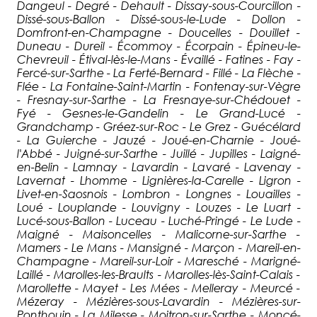
Dangeul - Degré - Dehault - Dissay-sous-Courcillon -
Dissé-sous-Ballon - Dissé-sous-le-Lude - Dollon -
Domfront-en-Champagne - Doucelles - Douillet -
Duneau - Dureil - Écommoy - Écorpain - Épineu-le-
Chevreuil - Étival-lès-le-Mans - Évaillé - Fatines - Fay -
Fercé-sur-Sarthe - La Ferté-Bernard - Fillé - La Flèche -
Flée - La Fontaine-Saint-Martin - Fontenay-sur-Vègre
- Fresnay-sur-Sarthe - La Fresnaye-sur-Chédouet -
Fyé - Gesnes-le-Gandelin - Le Grand-Lucé -
Grandchamp - Gréez-sur-Roc - Le Grez - Guécélard
- La Guierche - Jauzé - Joué-en-Charnie - Joué-
l'Abbé - Juigné-sur-Sarthe - Juillé - Jupilles - Laigné-
en-Belin - Lamnay - Lavardin - Lavaré - Lavenay -
Lavernat - Lhomme - Lignières-la-Carelle - Ligron -
Livet-en-Saosnois - Lombron - Longnes - Louailles -
Loué - Louplande - Louvigny - Louzes - Le Luart -
Lucé-sous-Ballon - Luceau - Luché-Pringé - Le Lude -
Maigné - Maisoncelles - Malicorne-sur-Sarthe -
Mamers - Le Mans - Mansigné - Marçon - Mareil-en-
Champagne - Mareil-sur-Loir - Maresché - Marigné-
Laillé - Marolles-les-Braults - Marolles-lès-Saint-Calais -
Marollette - Mayet - Les Mées - Melleray - Meurcé -
Mézeray - Mézières-sous-Lavardin - Mézières-sur-
Ponthouin - La Milesse - Moitron-sur-Sarthe - Moncé-