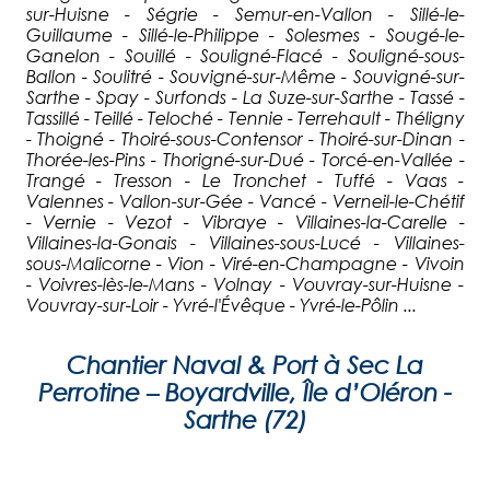
sur-Huisne - Ségrie - Semur-en-Vallon - Sillé-le-
Guillaume - Sillé-le-Philippe - Solesmes - Sougé-le-
Ganelon - Souillé - Souligné-Flacé - Souligné-sous-
Ballon - Soulitré - Souvigné-sur-Même - Souvigné-sur-
Sarthe - Spay - Surfonds - La Suze-sur-Sarthe - Tassé -
Tassillé - Teillé - Teloché - Tennie - Terrehault - Théligny
- Thoigné - Thoiré-sous-Contensor - Thoiré-sur-Dinan -
Thorée-les-Pins - Thorigné-sur-Dué - Torcé-en-Vallée -
Trangé - Tresson - Le Tronchet - Tuffé - Vaas -
Valennes - Vallon-sur-Gée - Vancé - Verneil-le-Chétif
- Vernie - Vezot - Vibraye - Villaines-la-Carelle -
Villaines-la-Gonais - Villaines-sous-Lucé - Villaines-
sous-Malicorne - Vion - Viré-en-Champagne - Vivoin
- Voivres-lès-le-Mans - Volnay - Vouvray-sur-Huisne -
Vouvray-sur-Loir - Yvré-l'Évêque - Yvré-le-Pôlin ...
Chantier Naval & Port à Sec La
Perrotine – Boyardville, Île d’Oléron -
Sarthe (72)