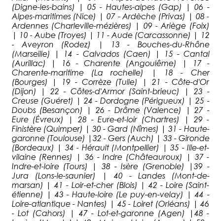
(Digne-les-bains) | 05 - Hautes-alpes (Gap) | 06 -
Alpes-maritimes (Nice) | 07 - Ardèche (Privas) | 08 -
Ardennes (Charleville-mézières) | 09 - Ariège (Foix)
| 10 - Aube (Troyes) | 11 - Aude (Carcassonne) | 12
- Aveyron (Rodez) | 13 - Bouches-du-Rhône
(Marseille) | 14 - Calvados (Caen) | 15 - Cantal
(Aurillac) | 16 - Charente (Angoulême) | 17 -
Charente-maritime (La rochelle) | 18 - Cher
(Bourges) | 19 - Corrèze (Tulle) | 21 - Côte-d'Or
(Dijon) | 22 - Côtes-d'Armor (Saint-brieuc) | 23 -
Creuse (Guéret) | 24 - Dordogne (Périgueux) | 25 -
Doubs (Besançon) | 26 - Drôme (Valence) | 27 -
Eure (Évreux) | 28 - Eure-et-loir (Chartres) | 29 -
Finistère (Quimper) | 30 - Gard (Nîmes) | 31 - Haute-
garonne (Toulouse) |32 - Gers (Auch) | 33 - Gironde
(Bordeaux) | 34 - Hérault (Montpellier) | 35 - Ille-et-
vilaine (Rennes) | 36 - Indre (Châteauroux) | 37 -
Indre-et-loire (Tours) | 38 - Isère (Grenoble) |39 -
Jura (Lons-le-saunier) | 40 - Landes (Mont-de-
marsan) | 41 - Loir-et-cher (Blois) | 42 - Loire (Saint-
étienne) | 43 - Haute-loire (Le puy-en-velay) | 44 -
Loire-atlantique - Nantes) | 45 - Loiret (Orléans) | 46
- Lot (Cahors) | 47 - Lot-et-garonne (Agen) |48 -