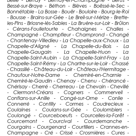
Bessé-sur-Braye - Béthon - Blèves - Boëssé-le-Sec -
Bonnétable - La Bosse - Bouër - Bouloire - Bourg-le-Roi
- Bousse - Brains-sur-Gée - Le Breil-sur-Mérize - Brette-
les-Pins - Briosne-lès-Sables - La Bruère-sur-Loir - Brûlon
- Cérans-Foulletourte - Chahaignes - Challes -
Champagné - Champfleur - Champrond - Changé
- Chantenay-Villedieu - La Chapelle-aux-Choux - La
Chapelle-d'Aligné - La Chapelle-du-Bois - La
Chapelle-Gaugain - La Chapelle-Huon - La
Chapelle-Saint-Aubin - La Chapelle-Saint-Fray - La
Chapelle-Saint-Rémy - La Chartre-sur-le-Loir - Chassé
- Chassillé - Château-du-Loir - Château-l'Hermitage -
Chaufour-Notre-Dame - Chemiré-en-Charnie -
Chemiré-le-Gaudin - Chenay - Chenu - Chérancé -
Chérisay - Cherré - Cherreau - Le Chevain - Chevillé
- Clermont-Créans - Cogners - Commerveil -
Conflans-sur-Anille - Congé-sur-Orne - Conlie -
Connerré - Contilly - Cormes - Coudrecieux -
Coulaines - Coulans-sur-Gée - Coulombiers -
Coulongé - Courceboeufs - Courcelles-la-Forêt -
Courcemont - Courcival - Courdemanche -
Courgains - Courgenard - Courtillers - Crannes-en-
Champagne - Cré - Crissé - Crosmières - Cures -