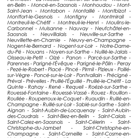
en-Belin - Moncé-en-Saosnois - Monhoudou - Mont-
Saint-Jean - Montabon - Montaillé - Montbizot -
Montfort-le-Gesnois - Montigny - Montmirail -
Montreuil-le-Chétif - Montreuil-le-Henri - Moulins-le-
Carbonnel - Mulsanne - Nauvay - Neufchâtel-en-
Saosnois - Neuvillalais - Neuville-sur-Sarthe -
Neuvillette-en-Charnie - Neuvy-en-Champagne -
Nogent-le-Bernard - Nogent-sur-Loir - Notre-Dame-
du-Pé - Nouans - Noyen-sur-Sarthe - Nuillé-le-Jalais -
Oisseau-le-Petit - Oizé - Panon - Parcé-sur-Sarthe -
Parennes - Parigné-l'Évêque - Parigné-le-Pôlin - Peray
- Pezé-le-Robert - Piacé - Pincé - Pirmil - Pizieux - Poillé-
sur-Vègre - Poncé-sur-le-Loir - Pontvallain - Précigné -
Préval - Prévelles - Pruillé-l'Éguillé - Pruillé-le-Chétif - La
Quinte - Rahay - René - Requeil - Roézé-sur-Sarthe -
Rouessé-Fontaine - Rouessé-Vassé - Rouez - Rouillon -
Roullée - Rouperroux-le-Coquet - Ruaudin - Ruillé-en-
Champagne - Ruillé-sur-Loir - Sablé-sur-Sarthe - Saint-
Aignan - Saint-Aubin-de-Locquenay - Saint-Aubin-
des-Coudrais - Saint-Biez-en-Belin - Saint-Calais -
Saint-Calez-en-Saosnois - Saint-Célerin - Saint-
Christophe-du-Jambet - Saint-Christophe-en-
Champagne - Saint-Corneille - Saint-Cosme-en-