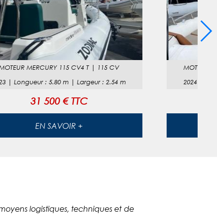
MOTEUR
MERCURY 115 CV4 T
|
115 CV
MOTEUR
M
23
|
Longueur
:
5.80
m |
Largeur
:
2.54
m
2024
|
Lon
31 500 € TTC
EN SAVOIR +
 moyens logistiques, techniques et de