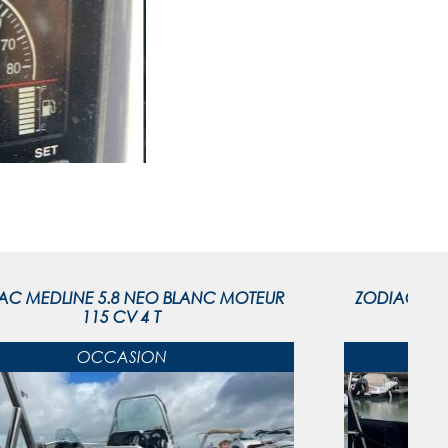
AC MEDLINE 5.8 NEO BLANC MOTEUR
ZODIAC MED
115 CV 4 T
OCCASION