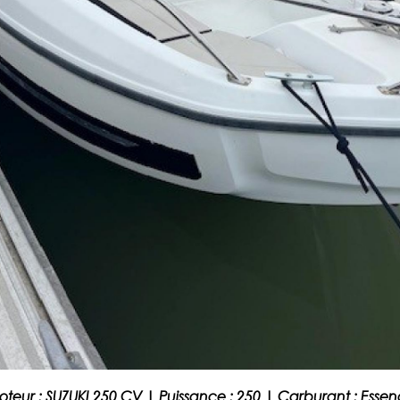
oteur :
SUZUKI 250 CV
|
Puissance :
250
|
Carburant :
Essen