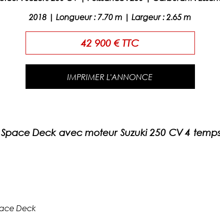
2018
|
Longueur
:
7.70
m |
Largeur
:
2.65
m
42 900 € TTC
IMPRIMER L'ANNONCE
7 Space Deck avec moteur Suzuki 250 CV 4 temps 
pace Deck