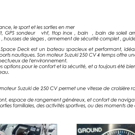
ance, le sport et les sorties en mer
t, GPS sondeur vhf, ttop inox , bain , bain de soleil arr
 , housses de sieges , armement de sécurité complet , guid
Space Deck est un bateau spacieux et performant, idéal p
 sports nautiques. Son moteur Suzuki 250 CV 4 temps offre 
pectueux de l'environnement.
tions pour le confort et la sécurité, et a toujours été bien e
’eau.
 moteur Suzuki de 250 CV permet une vitesse de croisière 
nt, espace de rangement généreux, et confort de navigat
sorties familiales, des activités sportives, ou des moments de