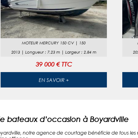
MOTEUR
MERCURY 150 CV
|
150
2013
|
Longueur
:
7.23
m |
Largeur
:
2.84
m
20
39 000 € TTC
EN SAVOIR +
 bateaux d’occasion à Boyardville
 Boyardville, notre agence de courtage bénéficie de tous les