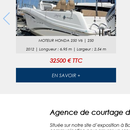
MOTEUR
HONDA 250 V6
|
250
2012
|
Longueur
:
6.95
m |
Largeur
:
2.54
m
32500 € TTC
EN SAVOIR +
Agence de courtage de
Située sur notre site d’exposition à