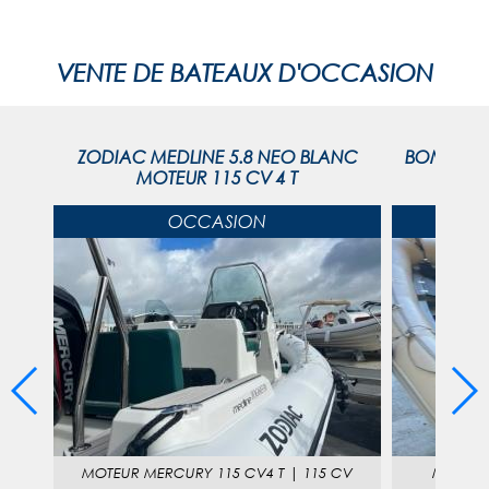
VENTE DE BATEAUX D'OCCASION
ZODIAC MEDLINE 5.8 NEO BLANC
BOMBARD 
cv 4T
MOTEUR 115 CV 4 T
OCCASION
0
MOTEUR
MERCURY 115 CV4 T
|
115 CV
MOTEU