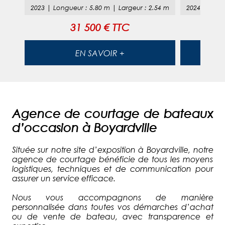
78
m
2023
|
Longueur
:
5.80
m |
Largeur
:
2.54
m
2024
|
Long
31 500 € TTC
EN SAVOIR +
Agence de courtage de bateaux
d’occasion à Boyardville
Située sur notre site d’exposition à Boyardville, notre
agence de courtage bénéficie de tous les moyens
logistiques, techniques et de communication pour
assurer un service efficace.
Nous vous accompagnons de manière
personnalisée dans toutes vos démarches d’achat
ou de vente de bateau, avec transparence et