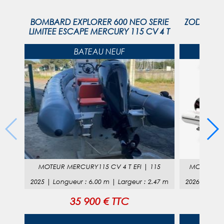
BOMBARD EXPLORER 600 NEO SERIE
ZODIAC M
LIMITEE ESCAPE MERCURY 115 CV 4 T
BATEAU NEUF
MOTEUR
MERCURY115 CV 4 T EFI
|
115
MOTEUR
M
2025
|
Longueur
:
6.00
m |
Largeur
:
2.47
m
2026
|
Long
35 900 € TTC