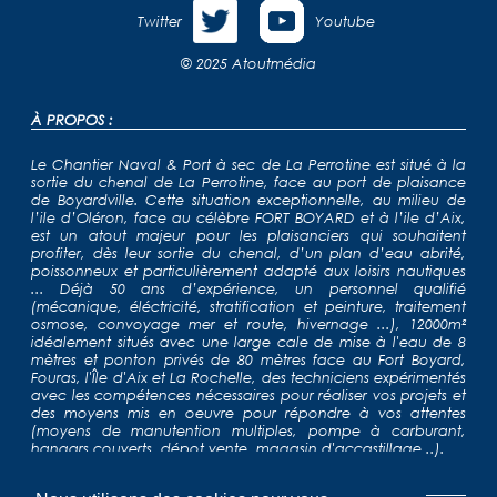
Twitter
Youtube
© 2025
Atoutmédia
À PROPOS :
Le Chantier Naval & Port à sec de La Perrotine est situé à la
sortie du chenal de La Perrotine, face au port de plaisance
de Boyardville. Cette situation exceptionnelle, au milieu de
l’ile d’Oléron, face au célèbre FORT BOYARD et à l’ile d’Aix,
est un atout majeur pour les plaisanciers qui souhaitent
profiter, dès leur sortie du chenal, d’un plan d’eau abrité,
poissonneux et particulièrement adapté aux loisirs nautiques
... Déjà 50 ans d’expérience, un personnel qualifié
(mécanique, éléctricité, stratification et peinture, traitement
osmose, convoyage mer et route, hivernage ...), 12000m²
idéalement situés avec une large cale de mise à l'eau de 8
mètres et ponton privés de 80 mètres face au Fort Boyard,
Fouras, l'Île d'Aix et La Rochelle, des techniciens expérimentés
avec les compétences nécessaires pour réaliser vos projets et
des moyens mis en oeuvre pour répondre à vos attentes
(moyens de manutention multiples, pompe à carburant,
hangars couverts, dépot vente, magasin d'accastillage...).
NAVIGATION :