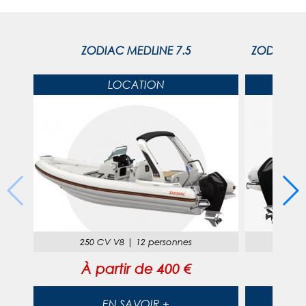
ZODIAC MEDLINE 7.5
ZODIAC ME
LOCATION
250 CV V8
|
12 personnes
À partir de
400 €
À
EN SAVOIR +