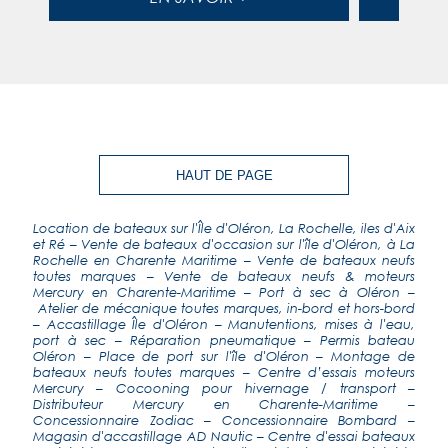
HAUT DE PAGE
Location de bateaux sur l'Île d'Oléron, La Rochelle, iles d'Aix
et Ré
–
Vente de bateaux d'occasion sur l'île d'Oléron, à La
Rochelle en Charente Maritime
–
Vente de bateaux neufs
toutes marques
–
Vente de bateaux neufs & moteurs
Mercury en Charente-Maritime
–
Port à sec à Oléron
–
Atelier de mécanique toutes marques, in-bord et hors-bord
–
Accastillage Île d'Oléron
–
Manutentions, mises à l'eau,
port à sec
–
Réparation pneumatique
– Permis bateau
Oléron – Place de port sur l'île d'Oléron –
Montage de
bateaux neufs toutes marques
–
Centre d’essais moteurs
Mercury
–
Cocooning pour hivernage / transport
–
Distributeur Mercury en Charente-Maritime
–
Concessionnaire Zodiac
–
Concessionnaire Bombard
–
Magasin d'accastillage AD Nautic
–
Centre d'essai bateaux