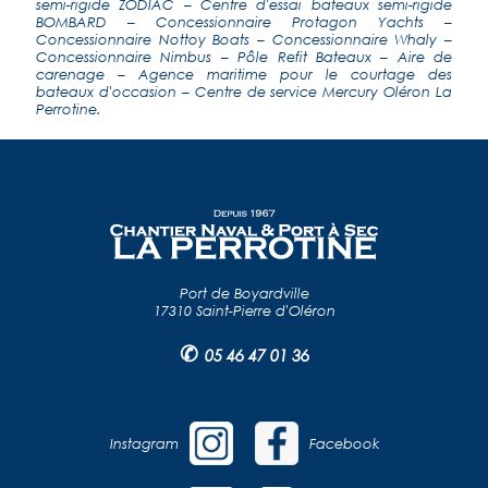
semi-rigide ZODIAC
–
Centre d'essai bateaux semi-rigide
BOMBARD
–
Concessionnaire Protagon Yachts
–
Concessionnaire Nottoy Boats
–
Concessionnaire Whaly
–
Concessionnaire Nimbus
–
Pôle Refit Bateaux
–
Aire de
carenage
–
Agence maritime pour le courtage des
bateaux d'occasion
–
Centre de service Mercury Oléron La
Perrotine
.
Port de Boyardville
17310 Saint-Pierre d'Oléron
✆
05 46 47 01 36
Instagram
Facebook