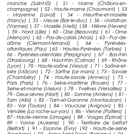
Manche (Saint-lô) | 51 - Marne (Châlons-en-
champagne) | 52 - Haute-marne (Chaumont) | 53
- Mayenne (Laval) | 54 - Meurthe-et-moselle
(Nancy) | 55 - Meuse (Bar-le-duc) | 56 - Morbihan
(Vannes) | 57 - Moselle (Metz) |58 - Nièvre (Nevers)
| 59 - Nord (Lille) | 60 - Oise (Beauvais) | 61 - Orne
(Alençon) | 62 - Pas-de-calais (Arras) | 63 - Puy-de-
dôme (Clermont-ferrand) | 64 - Pyrénées-
atlantiques (Pau) |65 - Hautes-Pyrénées (Tarbes) |
66 - Pyrénées-orientales (Perpignan) | 67 - Bas-rhin
(Strasbourg) | 68 - Haut-rhin (Colmar) | 69 - Rhône
(Lyon) | 70 - Haute-saône (Vesoul) | 71 - Saône-et-
loire (Mâcon) | 72 - Sarthe (Le mans) | 73 - Savoie
(Chambéry) | 74 - Haute-savoie (Annecy) | 75 -
Paris (Paris) | 76 - Seine-maritime (Rouen) | 77 -
Seine-et-marne (Melun) | 78 - Yvelines (Versailles) |
79 - Deux-sèvres (Niort) | 80 - Somme (Amiens) | 81 -
Tarn (Albi) | 82 - Tarn-et-Garonne (Montauban) |
83 - Var (Toulon) | 84 - Vaucluse (Avignon) | 85 -
Vendée (La roche-sur-yon) | 86 - Vienne (Poitiers) |
87 - Haute-vienne (Limoges) | 88 - Vosges (Épinal) |
89 - Yonne (Auxerre) | 90 - Territoire de belfort
(Belfort) | 91 - Essonne (Évry) |92 - Hauts-de-seine
(Nanterre) | 93 - Seine-Saint-Denis (Bobigny) | 94 -