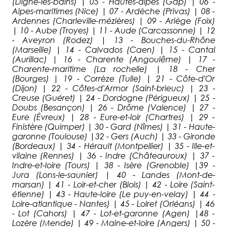
(Digne-les-bains) | 05 - Hautes-alpes (Gap) | 06 -
Alpes-maritimes (Nice) | 07 - Ardèche (Privas) | 08 -
Ardennes (Charleville-mézières) | 09 - Ariège (Foix)
| 10 - Aube (Troyes) | 11 - Aude (Carcassonne) | 12
- Aveyron (Rodez) | 13 - Bouches-du-Rhône
(Marseille) | 14 - Calvados (Caen) | 15 - Cantal
(Aurillac) | 16 - Charente (Angoulême) | 17 -
Charente-maritime (La rochelle) | 18 - Cher
(Bourges) | 19 - Corrèze (Tulle) | 21 - Côte-d'Or
(Dijon) | 22 - Côtes-d'Armor (Saint-brieuc) | 23 -
Creuse (Guéret) | 24 - Dordogne (Périgueux) | 25 -
Doubs (Besançon) | 26 - Drôme (Valence) | 27 -
Eure (Évreux) | 28 - Eure-et-loir (Chartres) | 29 -
Finistère (Quimper) | 30 - Gard (Nîmes) | 31 - Haute-
garonne (Toulouse) |32 - Gers (Auch) | 33 - Gironde
(Bordeaux) | 34 - Hérault (Montpellier) | 35 - Ille-et-
vilaine (Rennes) | 36 - Indre (Châteauroux) | 37 -
Indre-et-loire (Tours) | 38 - Isère (Grenoble) |39 -
Jura (Lons-le-saunier) | 40 - Landes (Mont-de-
marsan) | 41 - Loir-et-cher (Blois) | 42 - Loire (Saint-
étienne) | 43 - Haute-loire (Le puy-en-velay) | 44 -
Loire-atlantique - Nantes) | 45 - Loiret (Orléans) | 46
- Lot (Cahors) | 47 - Lot-et-garonne (Agen) |48 -
Lozère (Mende) | 49 - Maine-et-loire (Angers) | 50 -