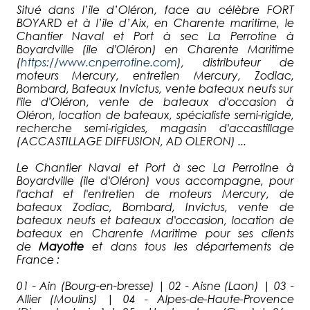
Situé dans l’ile d’Oléron, face au célèbre FORT
BOYARD et à l’ile d’Aix, en Charente maritime, le
Chantier Naval et Port à sec La Perrotine à
Boyardville (ile d'Oléron) en Charente Maritime
(
https://www.cnperrotine.com
), distributeur de
moteurs Mercury, entretien Mercury, Zodiac,
Bombard, Bateaux Invictus, vente bateaux neufs sur
l'ile d'Oléron, vente de bateaux d'occasion à
Oléron, location de bateaux, spécialiste semi-rigide,
recherche semi-rigides, magasin d'accastillage
(ACCASTILLAGE DIFFUSION, AD OLERON) ...
Le Chantier Naval et Port à sec La Perrotine à
Boyardville (ile d'Oléron) vous accompagne, pour
l'achat et l'entretien de moteurs Mercury, de
bateaux Zodiac, Bombard, Invictus, vente de
bateaux neufs et bateaux d'occasion, location de
bateaux en Charente Maritime pour ses clients
de
Mayotte
et dans tous les départements de
France :
01 - Ain (Bourg-en-bresse) | 02 - Aisne (Laon) | 03 -
Allier (Moulins) | 04 - Alpes-de-Haute-Provence