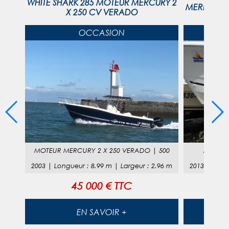
teur
WHITE SHARK 285 MOTEUR MERCURY 2
MERRY FIS
X 250 CV VERADO
OCCASION
MOTEUR
MERCURY 2 X 250 VERADO
|
500
MOTEU
54
m
2003
|
Longueur
:
8.99
m |
Largeur
:
2.96
m
2013
|
Long
45 000 € TTC
EN SAVOIR +