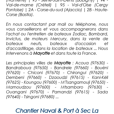
Val-de-marne (Créteil) | 95 - Val-d'Oise (Cergy
Pontoise) | 2A - Corse-du-sud (Ajaccio) | 2B - Haute-
Corse (Bastia).
En nous contactant par mail ou téléphone, nous
vous conseillerons et vous accompagnerons dans
l'achat ou l'entretien de bateaux Zodiac, Bombard,
Invictus, de moteurs Mercury, dans la vente de
bateaux neufs, bateaux d'occasion et
d'accastillage, dans la location de bateaux ... Nous
intervenons à
Mayotte
et dans toute la France.
Les principales villes de
Mayotte
: Acoua (97630) -
Bandraboua (97650) - Bandrele (97660) - Bouéni
(97620) - Chiconi (97670) - Chirongui (97620) -
Dembeni (97660) - Dzaoudzi (97615) - Kani-Kéli
(97625) - Koungou (97600) - M'Tsangamouji (97650) -
Mamoudzou (97600) - Mtsamboro (97630) -
Ouangani (97670) - Pamandzi (97615) - Sada
(97640) - Tsingoni (97680) ...
Chantier Naval & Port à Sec La