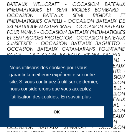
BATEAUX WELLCRAFT - OCCASION BATEAUX
PNEUMATIQUES ET SEMI RIGIDES BOMBARD -
OCCASION BATEAUX SEMI RIGIDES ET
PNEUMATIQUES CAPELLI - OCCASION BATEAUX DE
SKI NAUTIQUE MASTERCRAFT - OCCASION BATEAUX
FOUR WINNS - OCCASION BATEAUX PNEUMATIQUES
ET SEMI RIGIDES PROTECTOR - OCCASION BATEAUX
SUNSEEKER - OCCASION BATEAUX BAGLIETTO -
OCCASION BATEAUX CATAMARANS FOUNTAINE
PAJOT - OCCASION BATEAUX VIKING YACHTS -
OCCASION BATEAUX BAVARIA CATAMARANS -
OCCASION BATEAUX FIART - OCCASION BATEAUX
Nous utilisons des cookies pour vous
WIDER - OCCASION BATEAUX CARVER YACHTS -
garantir la meilleure expérience sur notre
OCCASION BATEAUX SEA RAY - OCCASION
site. Si vous continuez à utiliser ce dernier,
BATEAUX PRESTIGE luxury motor yachts - OCCASION
BATEAUX SCARAB - OCCASION BATEAUX NIMBUS -
nous considérerons que vous acceptez
OCCASION BATEAUX ZAR Formenti - OCCASION
l'utilisation des cookies.
En savoir plus
BATEAUX GALEON - OCCASION BATEAUX
PNEUMATIQUES ET SEMI RIGIDES NARWHAL -
OCCASION BATEAUX ALEN YACHT - OCCASION
OK
BATEAUX WHITE SHARK - OCCASION BATEAUX
DELPHIA - OCCASION BATEAUX LINSSEN -
OCCASION BATEAUX STINGRAY - OCCASION