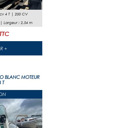
v 4 T
|
200 CV
 |
Largeur
:
2.54
m
 TTC
IR +
EO BLANC MOTEUR
 T
ON