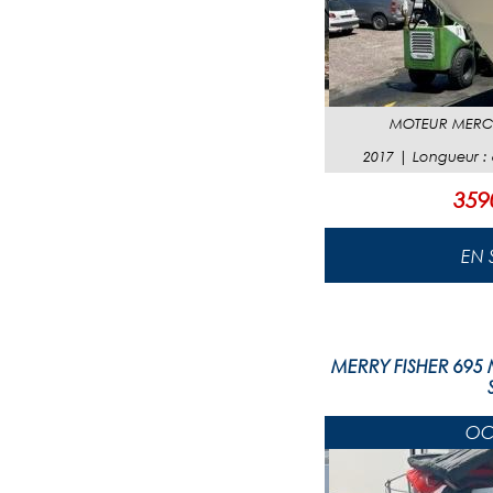
MOTEUR
MERCU
2017
|
Longueur
:
359
MERRY FISHER 695 M
OC