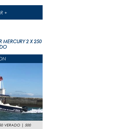
IR +
R MERCURY 2 X 250
ADO
ON
250 VERADO
|
500