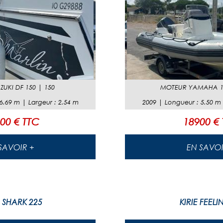
ZUKI DF 150
|
150
MOTEUR
YAMAHA 1
6.69
m |
Largeur
:
2.54
m
2009
|
Longueur
:
5.50
m
00 € TTC
18900 €
EN SAVOIR +
EN SAVO
 SHARK 225
KIRIE FEELI