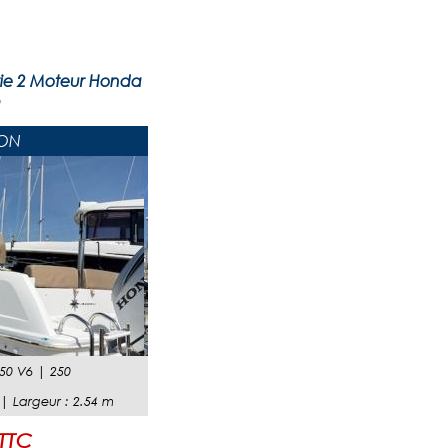
ie 2 Moteur Honda
6
ON
50 V6
|
250
 |
Largeur
:
2.54
m
 TTC