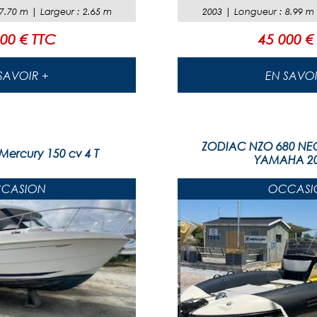
7.70
m |
Largeur
:
2.65
m
2003
|
Longueur
:
8.99
m
00 € TTC
45 000 €
EN SAVOIR +
EN SAVO
ZODIAC NZO 680 NE
 Mercury 150 cv 4 T
YAMAHA 2
CASION
OCCASI