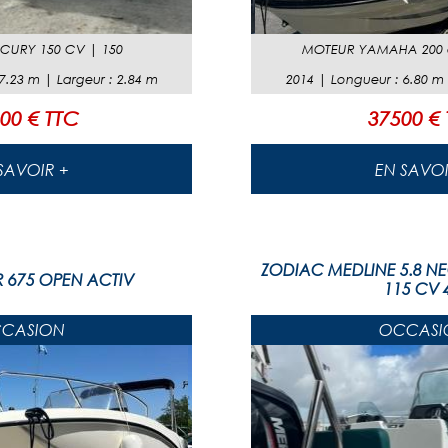
CURY 150 CV
|
150
MOTEUR
YAMAHA 200 c
7.23
m |
Largeur
:
2.84
m
2014
|
Longueur
:
6.80
m
00 € TTC
37500 €
EN SAVOIR +
EN SAVO
ZODIAC MEDLINE 5.8 N
R 675 OPEN ACTIV
115 CV 4
CASION
OCCASI