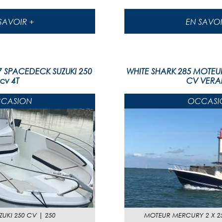
EN SAVOIR +
EN SAVO
7 SPACEDECK SUZUKI 250
WHITE SHARK 285 MOTEU
cv 4T
CV VER
CASION
OCCASI
ZUKI 250 CV
|
250
MOTEUR
MERCURY 2 X 