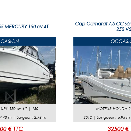
Cap Camarat 7.5 CC sér
55 MERCURY 150 cv 4T
250 V
CASION
OCCASI
URY 150 cv 4 T
|
150
MOTEUR
HONDA 2
7.40
m |
Largeur
:
2.78
m
2012
|
Longueur
:
6.95
m
00 € TTC
32500 €