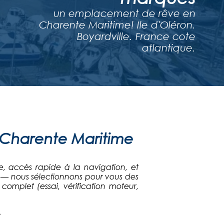
un emplacement de rêve en
Charente Maritime! Ile d'Oléron.
Boyardville. France cote
atlantique.
 Charente Maritime
, accès rapide à la navigation, et
7) — nous sélectionnons pour vous des
mplet (essai, vérification moteur,
S