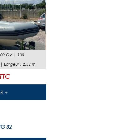
00 CV
|
100
 |
Largeur
:
2.53
m
 TTC
IR +
NG 32