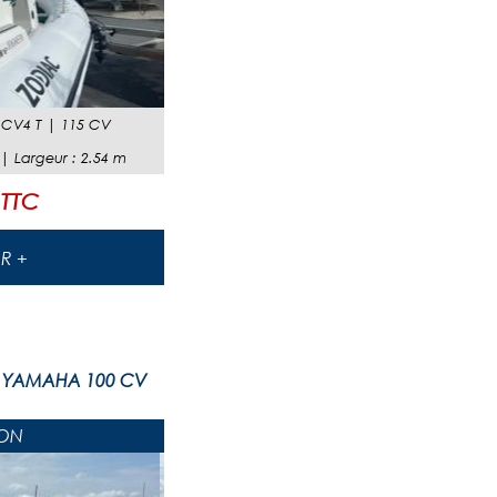
 CV4 T
|
115 CV
 |
Largeur
:
2.54
m
 TTC
IR +
 YAMAHA 100 CV
ON