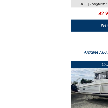
2018
|
Longueur
:
42 9
Antares 7.80
OC