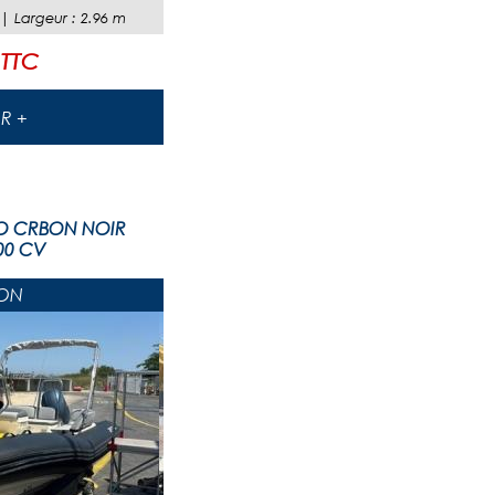
 |
Largeur
:
2.96
m
 TTC
IR +
O CRBON NOIR
00 CV
ON