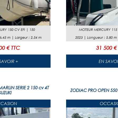
RY 150 CV EFI
|
150
MOTEUR
MERCURY 115
6.45
m |
Largeur
:
2.54
m
2023
|
Longueur
:
5.80
m
00 € TTC
31 500 €
EN SAVOIR +
EN SAVO
ARLIN SERIE 2 150 cv 4T
ZODIAC PRO OPEN 550
SUZUKI
CASION
OCCASI