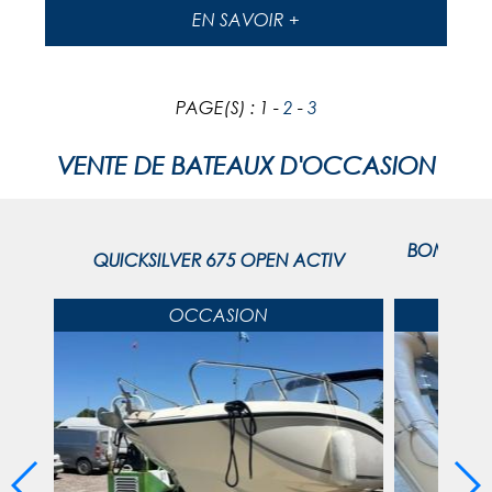
EN SAVOIR +
PAGE(S) : 1 -
2
-
3
VENTE DE BATEAUX D'OCCASION
BOMBARD 
CV V8
QUICKSILVER 675 OPEN ACTIV
OCCASION