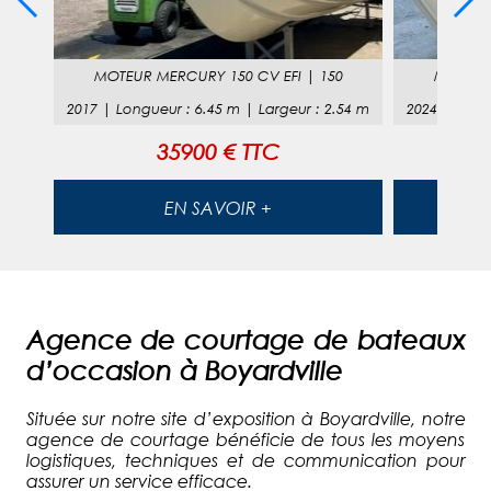
00
MOTEUR
MERCURY 150 CV EFI
|
150
MOTEU
53
m
2017
|
Longueur
:
6.45
m |
Largeur
:
2.54
m
2024
|
Long
35900 € TTC
EN SAVOIR +
Agence de courtage de bateaux
d’occasion à Boyardville
Située sur notre site d’exposition à Boyardville, notre
agence de courtage bénéficie de tous les moyens
logistiques, techniques et de communication pour
assurer un service efficace.