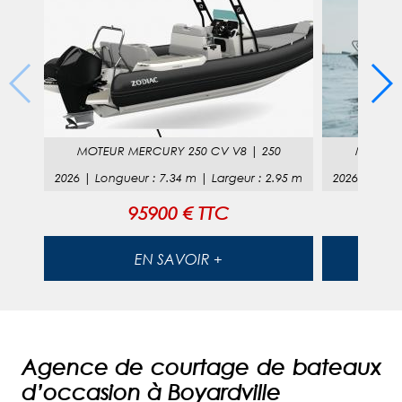
MOTEUR
MERCURY 250 CV V8
|
250
MOTEU
2026
|
Longueur
:
7.34
m |
Largeur
:
2.95
m
2026
|
Long
95900 € TTC
EN SAVOIR +
Agence de courtage de bateaux
d’occasion à Boyardville