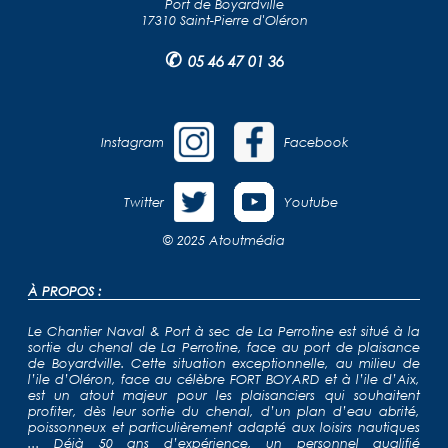
Port de Boyardville
17310 Saint-Pierre d'Oléron
✆
05 46 47 01 36
Instagram
Facebook
Twitter
Youtube
© 2025
Atoutmédia
À PROPOS :
Le Chantier Naval & Port à sec de La Perrotine est situé à la
sortie du chenal de La Perrotine, face au port de plaisance
de Boyardville. Cette situation exceptionnelle, au milieu de
l’ile d’Oléron, face au célèbre FORT BOYARD et à l’ile d’Aix,
est un atout majeur pour les plaisanciers qui souhaitent
profiter, dès leur sortie du chenal, d’un plan d’eau abrité,
poissonneux et particulièrement adapté aux loisirs nautiques
... Déjà 50 ans d’expérience, un personnel qualifié