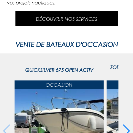
vos projets nautiques.
DÉCOUVRIR NOS SERVICES
VENTE DE BATEAUX D'OCCASION
ZODIAC N
QUICKSILVER 675 OPEN ACTIV
OCCASION