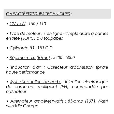
CARACTÉRISTIQUES TECHNIQUES
:
•
CV / kW
:
150 / 110
•
Type de moteur
:
4 en ligne - Simple arbre à cames
en tête (SOHC) à 8 soupapes
•
Cylindrée (L)
:
183 CID
•
Régime max. (tr/mn)
:
5200 - 6000
•
Induction d'air
:
Collecteur d'admission spiralé
haute performance
•
Syst. d'induction de carb.
:
Injection électronique
de carburant multipoint (EFI) commandée par
ordinateur
•
Alternateur ampères/watts
:
85-amp (1071 Watt)
with Idle Charge