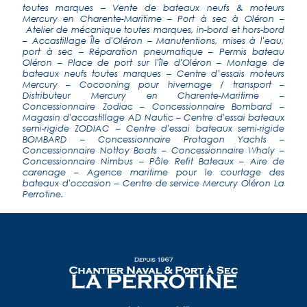
toutes marques
–
Vente de bateaux neufs & moteurs
Mercury en Charente-Maritime
–
Port à sec à Oléron
–
Atelier de mécanique toutes marques, in-bord et hors-bord
–
Accastillage Île d'Oléron
–
Manutentions, mises à l'eau,
port à sec
–
Réparation pneumatique
– Permis bateau
Oléron – Place de port sur l'île d'Oléron –
Montage de
bateaux neufs toutes marques
–
Centre d’essais moteurs
Mercury
–
Cocooning pour hivernage / transport
–
Distributeur Mercury en Charente-Maritime
–
Concessionnaire Zodiac
–
Concessionnaire Bombard
–
Magasin d'accastillage AD Nautic
–
Centre d'essai bateaux
semi-rigide ZODIAC
–
Centre d'essai bateaux semi-rigide
BOMBARD
–
Concessionnaire Protagon Yachts
–
Concessionnaire Nottoy Boats
–
Concessionnaire Whaly
–
Concessionnaire Nimbus
–
Pôle Refit Bateaux
–
Aire de
carenage
–
Agence maritime pour le courtage des
bateaux d'occasion
–
Centre de service Mercury Oléron La
Perrotine
.