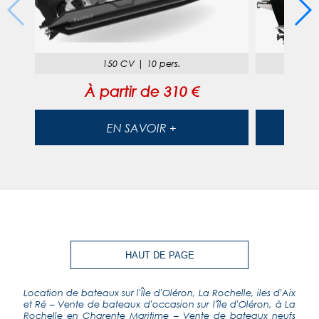
150 CV
|
10 pers.
À partir de
310 €
À
EN SAVOIR +
HAUT DE PAGE
Location de bateaux sur l'Île d'Oléron, La Rochelle, iles d'Aix
et Ré
–
Vente de bateaux d'occasion sur l'île d'Oléron, à La
Rochelle en Charente Maritime
–
Vente de bateaux neufs