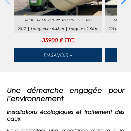
MOTEUR
MERCURY 150 CV EFI
|
150
MOTEUR
2017
|
Longueur
:
6.45
m |
Largeur
:
2.54
m
2014
|
Long
35900 € TTC
EN SAVOIR +
Une démarche engagée pour
l’environnement
Installations écologiques et traitement des
eaux
Nous accordons une importance majeure à la