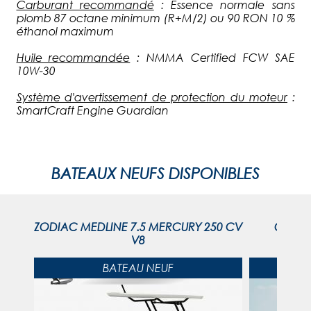
Carburant recommandé
: Essence normale sans
plomb 87 octane minimum (R+M/2) ou 90 RON 10 %
éthanol maximum
Huile recommandée
: NMMA Certified FCW SAE
10W-30
Système d'avertissement de protection du moteur
:
SmartCraft Engine Guardian
BATEAUX NEUFS DISPONIBLES
ZODIAC MEDLINE 7.5 MERCURY 250 CV
QUICKS
V8
MER
BATEAU NEUF